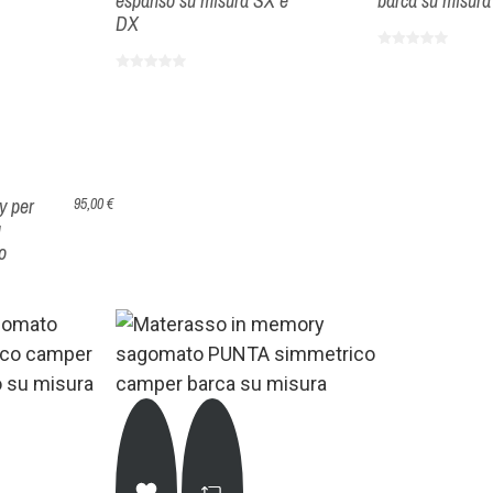
espanso su misura SX e
barca su misur
DX
y per
95,00 €
u
o