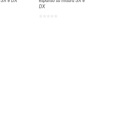
a SX e DX
espanso su misura SX e
DX