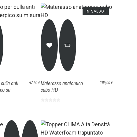
IN SALDO!
culla anti
Materasso anatomico
47,50 €
165,00 €
ico su
cubo HD