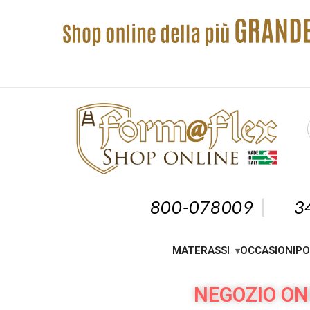
800-078009
3
MATERASSI
OCCASIONI
PO
NEGOZIO ON