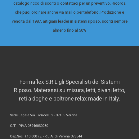
catalogo ricco di sconti o contattaci per un preventivo. Ricorda
che puoi ordinare anche via mail o per telefono. Produzione e
vendita dal 1987, artigiani leader in sistemi riposo, sconti sempre
almeno fino al 50%
Formaflex S.R.L gli Specialisti dei Sistemi
Riposo. Materassi su misura, letti, divani letto,
reti a doghe e poltrone relax made in Italy.
Sede Legale Via Torricelli, 2 - 37135 Verona
C/F - P.IVA 03946030230
Cap.Soc. €10.000 i.v. - R.E.A. di Verona 378544