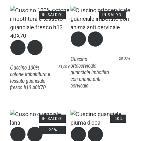
IN SALDO!
IN SALDO!
Cuscino
28,00 €
ortocervicale
Cuscino 100%
31,00 €
guanciale imbottito
cotone imbottitura e
con anima anti
tessuto guanciale
cervicale
fresco h13 40X70
IN SALDO!
-50%
-20%