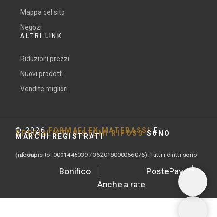
Mappa del sito
Negozi
ALTRI LINK
Riduzioni prezzi
Nuovi prodotti
Vendite migliori
©
2026
FORMAFLEX MATERASSI
E
SPECIALISTI SISTEMI RIPOSO
SONO
MARCHI REGISTRATI
(rif. depisito: 0001445039 / 362018000056076). Tutti i diritti sono riservati.
Bonifico
PostePay
Anche a rate