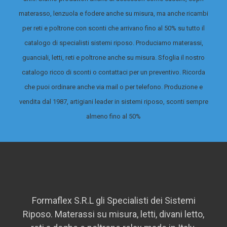
materasso, lenzuola e fodere anche su misura, ma anche ricambi
per reti e poltrone con sconti che arrivano fino al 50% su tutto il
catalogo di specialisti sistemi riposo.
Produciamo materassi,
guanciali, letti, reti e poltrone anche su misura. Sfoglia il nostro
catalogo ricco di sconti o contattaci per un preventivo. Ricorda
che puoi ordinare anche via mail o per telefono. Produzione e
vendita dal 1987, artigiani leader in sistemi riposo, sconti sempre
almeno fino al 50%
Formaflex S.R.L gli Specialisti dei Sistemi
Riposo. Materassi su misura, letti, divani letto,