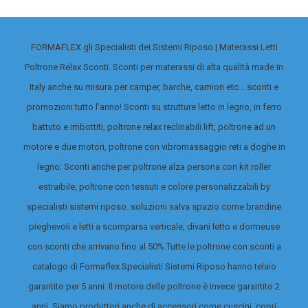
FORMAFLEX gli Specialisti dei Sistemi Riposo | Materassi Letti
Poltrone Relax Sconti. Sconti per materassi di alta qualità made in
Italy anche su misura per camper, barche, camion etc... sconti e
promozioni tutto l'anno! Sconti su strutture letto in legno, in ferro
battuto e imbottiti, poltrone relax reclinabili lift, poltrone ad un
motore e due motori, poltrone con vibromassaggio reti a doghe in
legno; Sconti anche per poltrone alza persona con kit roller
estraibile, poltrone con tessuti e colore personalizzabili by
specialisti sistemi riposo. soluzioni salva spazio come brandine
pieghevoli e letti a scomparsa verticale, divani letto e dormeuse
con sconti che arrivano fino al 50%.
Tutte le poltrone con sconti a
catalogo di Formaflex Specialisti Sistemi Riposo hanno telaio
garantito per 5 anni. Il motore delle poltrone è invece garantito 2
anni. Siamo produttori anche di accessori come cuscini, copri