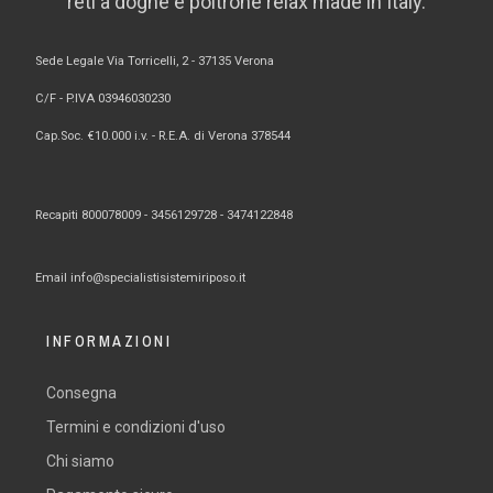
reti a doghe e poltrone relax made in Italy.
Sede Legale Via Torricelli, 2 - 37135 Verona
C/F - P.IVA 03946030230
Cap.Soc. €10.000 i.v. - R.E.A. di Verona 378544
Recapiti 800078009 -
3456129728 -
3474122848
Email
info@specialistisistemiriposo.it
INFORMAZIONI
Consegna
Termini e condizioni d'uso
Chi siamo