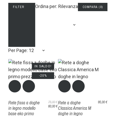
Ordina per: Rilevanza
FILTER
COMPARA
(
0
)
Per Page: 12
IN SALDO!
-20%
Rete fissa a doghe
Rete a doghe
75,00 €
95,00 €
60,00 €
in legno modello
Classica America M
base eko primo
doghe in legno