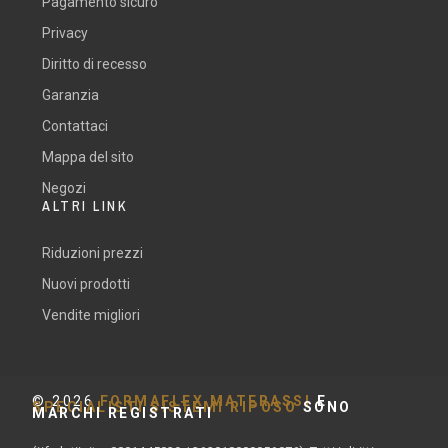
Pagamento sicuro
Privacy
Diritto di recesso
Garanzia
Contattaci
Mappa del sito
Negozi
ALTRI LINK
Riduzioni prezzi
Nuovi prodotti
Vendite migliori
©
2026
FORMAFLEX MATERASSI
E
SPECIALISTI SISTEMI RIPOSO
SONO
MARCHI REGISTRATI