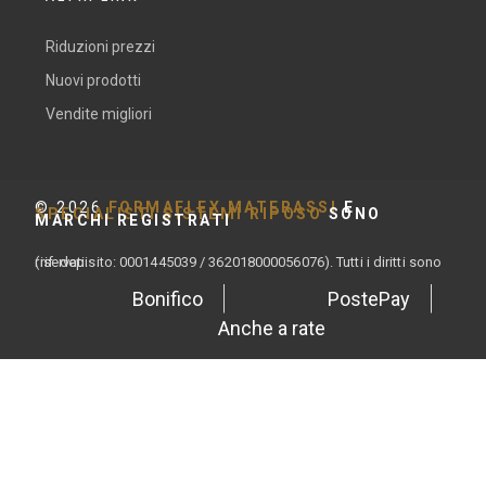
Riduzioni prezzi
Nuovi prodotti
Vendite migliori
©
2026
FORMAFLEX MATERASSI
E
SPECIALISTI SISTEMI RIPOSO
SONO
MARCHI REGISTRATI
(rif. depisito: 0001445039 / 362018000056076). Tutti i diritti sono riservati.
Bonifico
PostePay
Anche a rate