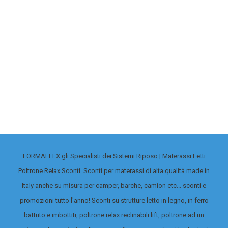
Telecomando di ricambio per poltrona relax lift 
Questi telecomandi con pulsantiera sono ricambi
esclusivamente con le poltrone relax a due (2) mo
persona che utilizzano un telecomando identic
simile. Specialisti Sistemi Riposo ti da di più.
FORMAFLEX gli Specialisti dei Sistemi Riposo | Materassi Letti
Poltrone Relax Sconti. Sconti per materassi di alta qualità made in
Italy anche su misura per camper, barche, camion etc... sconti e
promozioni tutto l'anno! Sconti su strutture letto in legno, in ferro
battuto e imbottiti, poltrone relax reclinabili lift, poltrone ad un