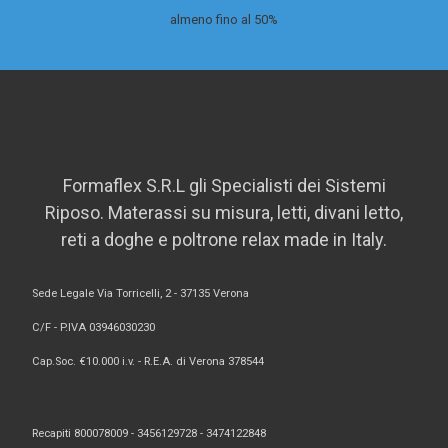
almeno fino al 50%
Formaflex S.R.L gli Specialisti dei Sistemi
Riposo. Materassi su misura, letti, divani letto,
reti a doghe e poltrone relax made in Italy.
Sede Legale Via Torricelli, 2 - 37135 Verona
C/F - P.IVA 03946030230
Cap.Soc. €10.000 i.v. - R.E.A. di Verona 378544
Recapiti 800078009 -
3456129728 -
3474122848