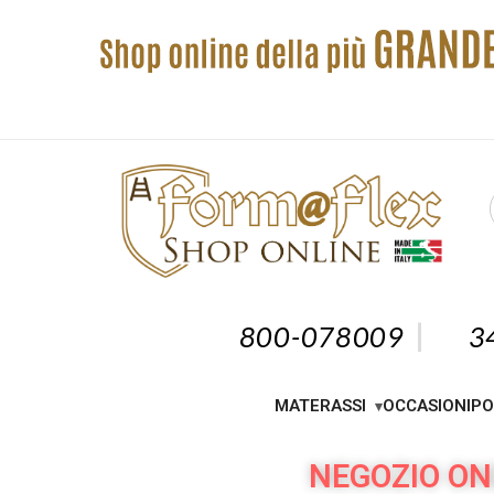
800-078009
3
MATERASSI
OCCASIONI
PO
NEGOZIO ON