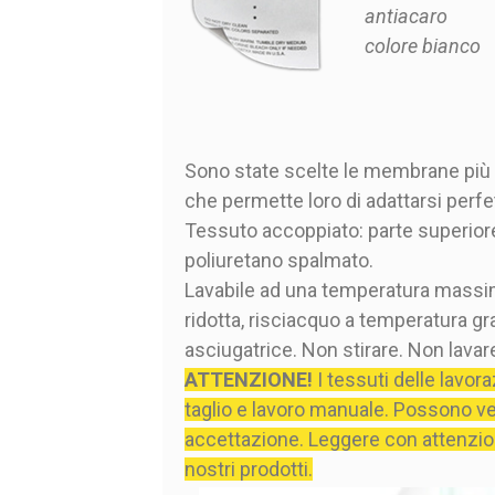
antiacaro
colore bianco
Sono state scelte le membrane più t
che permette loro di adattarsi perf
Tessuto accoppiato: parte superiore 
poliuretano spalmato.
Lavabile ad una temperatura massim
ridotta, risciacquo a temperatura g
asciugatrice. Non stirare. Non lavar
ATTENZIONE!
I tessuti delle lavor
taglio e lavoro manuale. Possono veri
accettazione. Leggere con attenzio
nostri prodotti.