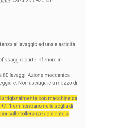
iale:
180 x 200 H25 cm
enza al lavaggio ed una elasticità
issaggio, parte inferiore in
 a 80 lavaggi. Azione meccanica
ndeggiare. Non asciugare a mezzo di
ati artigianalmente con macchine da
 +/- 1 cm rientrano nella soglia di
oni sulle tolleranze applicate ai