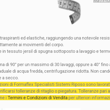
Matrimon
raspiranti ed elastiche, raggiungendo una notevole resist
ettamente ai movimenti del corpo.
in tessuto jersil di spugna sottoposto a lavaggio e termof
a di 90° per un massimo di 30 lavaggi, oppure a 40° fino
raduale di acqua fredda, centrifugazione ridotta. Non ca
e a secco.
azioni di Formaflex Specialisti Sistemi Riposo sono lavor
ficarsi tolleranze di ritaglio o piegatura. Tolleranze pari a
ne i
Termini e Condizioni di Vendita
per ulteriori informazi