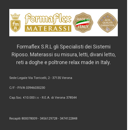
Formaflex S.R.L gli Specialisti dei Sistemi
Riposo. Materassi su misura, letti, divani letto,
reti a doghe e poltrone relax made in Italy.
Sede Legale Via Torricelli, 2 - 37135 Verona
C/F - P.IVA 03946030230
Cap.Soc. €10.000 i.v. - R.E.A. di Verona 378544
Recapiti 800078009 -
3456129728 -
3474122848