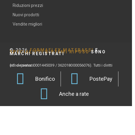
Riduzioni prezzi
Nuovi prodotti
Vendite migliori
©
2026
FORMAFLEX MATERASSI
E
SPECIALISTI SISTEMI RIPOSO
SONO
MARCHI REGISTRATI
(rif. depisito: 0001445039 / 362018000056076). Tutti i diritti sono riservati.
Bonifico
PostePay
Anche a rate