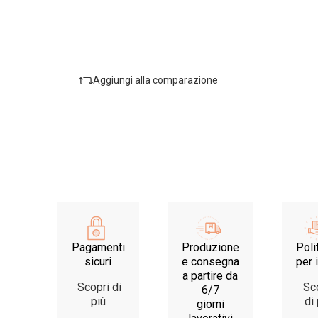
Aggiungi alla comparazione
Pagamenti
Produzione
Poli
sicuri
e consegna
per i
a partire da
Scopri di
Sco
6/7
più
di 
giorni