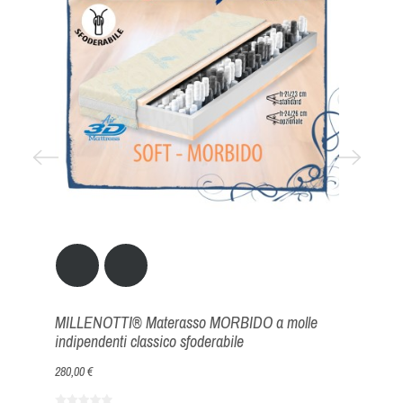
MILLENOTTI® Materasso MORBIDO a molle
MILLENOTT
indipendenti classico sfoderabile
molle sfode
280,00 €
240,00 €