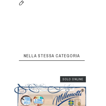
NELLA STESSA CATEGORIA
NLINE
SOLO ONLINE
ico