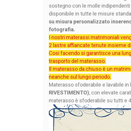
sostegno con le molle indipendenti
disponibile in tutte le misure stand
su misura personalizzato inserend
fotografia.
I nostri materassi matrimoniali veng
2 lastre affiancate tenute insieme d
Cosi facendo si garantisce una lung
trasporto del materasso.
Il materasso da chiuso è un matrimon
neanche sul lungo periodo.
Materasso sfoderabile e lavabile in
RIVESTIMENTO)
, con elevate cara
materasso è sfoderabile su tutti e 4 