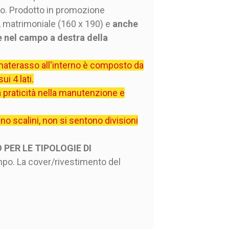
do. Prodotto in promozione
), matrimoniale (160 x 190) e
anche
 nel campo a destra della
l materasso all'interno è composto da
i 4 lati.
a praticità nella manutenzione e
o scalini, non si sentono divisioni
 PER LE TIPOLOGIE DI
empo. La cover/rivestimento del