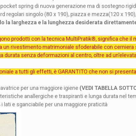
 pocket spring di nuova generazione ma di sostegno rigi
ard regolari singolo (80 x 190), piazza e mezza(120 x 190
o la larghezza e la lunghezza desiderata direttamente
ono prodotti con la tecnica MultiPratik®, significa che i
a un rivestimento matrimoniale sfoderabile con cerniera su
a durata senza deformazioni al centro, oltre ad un'elevat
iale a tutti gli effetti, è GARANTITO che non si presentan
 lavatrice per una maggiore igiene
(VEDI TABELLA SOTTO
tteristiche anallergiche e traspiranti e lunga durata nel t
i lati e sganciabile per una maggiore praticità