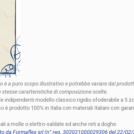
to è a puro scopo illustrativo e potrebbe variare dal prodo
e stesse caratteristiche di composizione scelte.
e indipendenti modello classico rigidio sfoderabile a 5 z
so è prodotto 100% in Italia con materiali Italiani con gara
nali a molle o elettro-saldate ed anche reti a doghe.
to da Formaflex srl (n° reg. 302021000029306 del 22/02