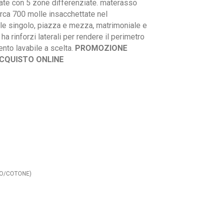
ate con 5 zone differenziate. materasso
circa 700 molle insacchettate nel
le singolo, piazza e mezza, matrimoniale e
ha rinforzi laterali per rendere il perimetro
ento lavabile a scelta.
PROMOZIONE
ACQUISTO ONLINE
INO/COTONE)