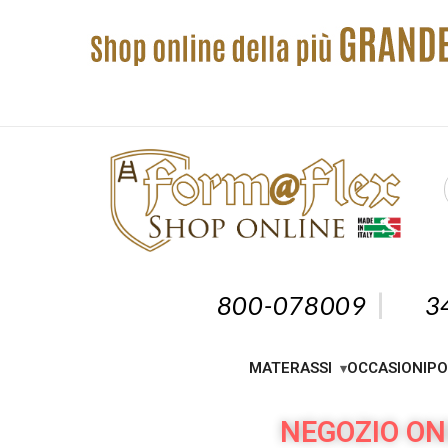
800-078009
3
MATERASSI
OCCASIONI
PO
NEGOZIO ON