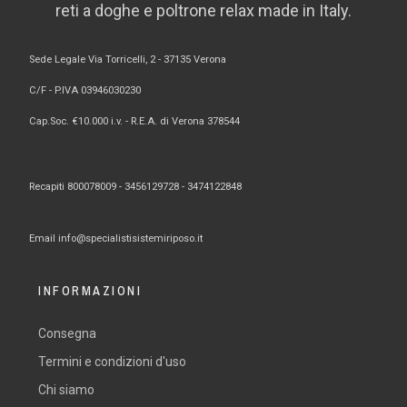
reti a doghe e poltrone relax made in Italy.
Sede Legale Via Torricelli, 2 - 37135 Verona
C/F - P.IVA 03946030230
Cap.Soc. €10.000 i.v. - R.E.A. di Verona 378544
Recapiti 800078009 -
3456129728 -
3474122848
Email
info@specialistisistemiriposo.it
INFORMAZIONI
Consegna
Termini e condizioni d'uso
Chi siamo