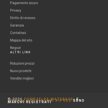
Pagamento sicuro
Privacy
Diritto di recesso
Garanzia
Contattaci
Mappa del sito
Negozi
ALTRI LINK
Riduzioni prezzi
Nuovi prodotti
Vendite migliori
©
2026
FORMAFLEX MATERASSI
E
SPECIALISTI SISTEMI RIPOSO
SONO
MARCHI REGISTRATI