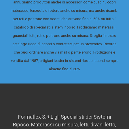
anni. Siamo produttori anche di accessori come cuscini, copri
materasso, lenzuola e fodere anche su misura, ma anche ricambi
per reti e poltrone con sconti che arrivano fino al 50% su tutto il
catalogo di specialisti sistemi riposo.
Produciamo materassi,
guanciali, letti, reti e poltrone anche su misura. Sfoglia il nostro
catalogo ricco di sconti o contattaci per un preventivo. Ricorda
che puoi ordinare anche via mail o per telefono. Produzione e
vendita dal 1987, artigiani leader in sistemi riposo, sconti sempre
almeno fino al 50%
Formaflex S.R.L gli Specialisti dei Sistemi
Riposo. Materassi su misura, letti, divani letto,