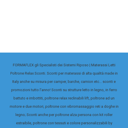
Divano letto con
rete a doghe e
materasso
incorporato e
sistema di apertura
agevolato da
FORMAFLEX gli Specialisti dei Sistemi Riposo | Materassi Letti
meccanismo.
Disponibile in varie
Poltrone Relax Sconti. Sconti per materassi di alta qualità made in
misure e
Italy anche su misura per camper, barche, camion etc... sconti e
tessuti.
Prodotto
promozioni tutto l'anno! Sconti su strutture letto in legno, in ferro
esclusivamente su
battuto e imbottiti, poltrone relax reclinabili lift, poltrone ad un
richiesta,
motore e due motori, poltrone con vibromassaggio reti a doghe in
contattateci per
legno; Sconti anche per poltrone alza persona con kit roller
maggiori
estraibile, poltrone con tessuti e colore personalizzabili by
informazioni
.