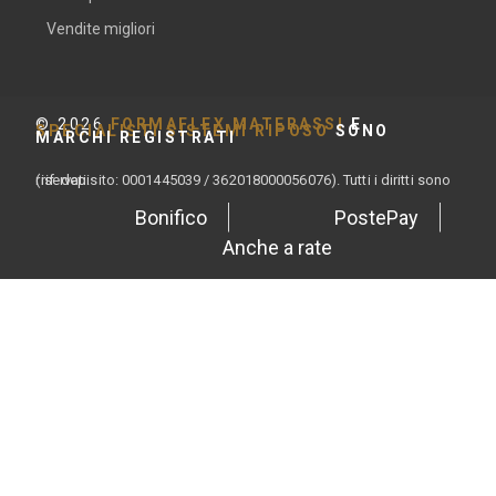
Vendite migliori
©
2026
FORMAFLEX MATERASSI
E
SPECIALISTI SISTEMI RIPOSO
SONO
MARCHI REGISTRATI
(rif. depisito: 0001445039 / 362018000056076). Tutti i diritti sono riservati.
Bonifico
PostePay
Anche a rate