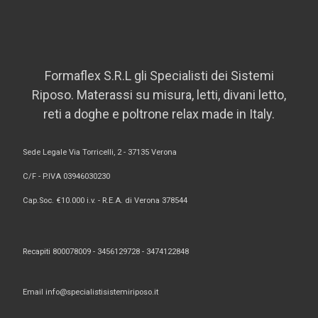
Formaflex S.R.L gli Specialisti dei Sistemi
Riposo. Materassi su misura, letti, divani letto,
reti a doghe e poltrone relax made in Italy.
Sede Legale Via Torricelli, 2 - 37135 Verona
C/F - P.IVA 03946030230
Cap.Soc. €10.000 i.v. - R.E.A. di Verona 378544
Recapiti 800078009 -
3456129728 -
3474122848
Email
info@specialistisistemiriposo.it