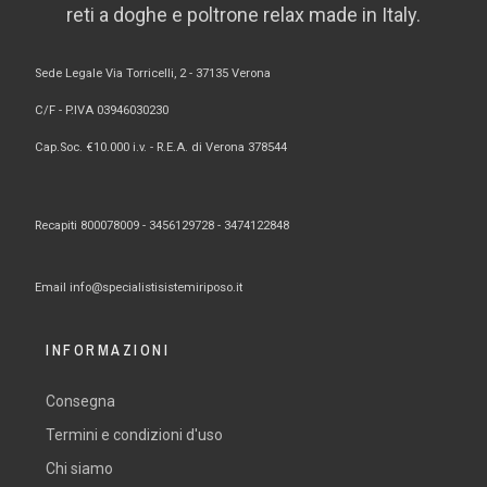
reti a doghe e poltrone relax made in Italy.
Sede Legale Via Torricelli, 2 - 37135 Verona
C/F - P.IVA 03946030230
Cap.Soc. €10.000 i.v. - R.E.A. di Verona 378544
Recapiti 800078009 -
3456129728 -
3474122848
Email
info@specialistisistemiriposo.it
INFORMAZIONI
Consegna
Termini e condizioni d'uso
Chi siamo