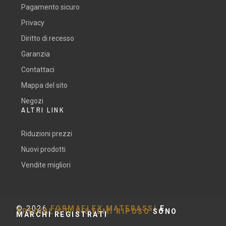
Pagamento sicuro
Privacy
Diritto di recesso
Garanzia
Contattaci
Mappa del sito
Negozi
ALTRI LINK
Riduzioni prezzi
Nuovi prodotti
Vendite migliori
©
2026
FORMAFLEX MATERASSI
E
SPECIALISTI SISTEMI RIPOSO
SONO
MARCHI REGISTRATI