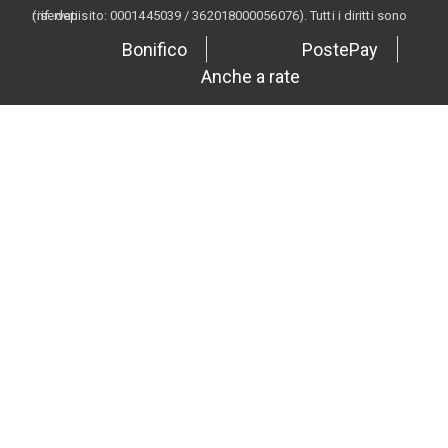
(rif. depisito: 0001445039 / 362018000056076). Tutti i diritti sono riservati.
Bonifico
PostePay
Anche a rate