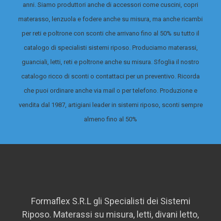
anni. Siamo produttori anche di accessori come cuscini, copri
materasso, lenzuola e fodere anche su misura, ma anche ricambi
per reti e poltrone con sconti che arrivano fino al 50% su tutto il
catalogo di specialisti sistemi riposo.
Produciamo materassi,
guanciali, letti, reti e poltrone anche su misura. Sfoglia il nostro
catalogo ricco di sconti o contattaci per un preventivo. Ricorda
che puoi ordinare anche via mail o per telefono. Produzione e
vendita dal 1987, artigiani leader in sistemi riposo, sconti sempre
almeno fino al 50%
Formaflex S.R.L gli Specialisti dei Sistemi
Riposo. Materassi su misura, letti, divani letto,