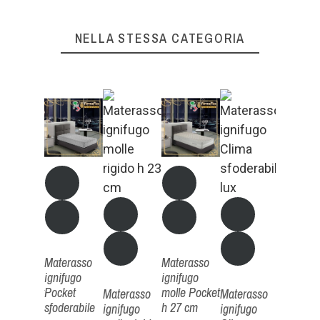
OK
NELLA STESSA CATEGORIA
Materas
ignifugo 
gomma
ECO h 1
12, 14 c
terasso
Materasso
Materasso
ifugo
ignifugo
ignifugo
lle Pocket
Pocket
molle Pocket
Materasso
Materasso
sfoderabile
h 27 cm
ignifugo
ignifugo