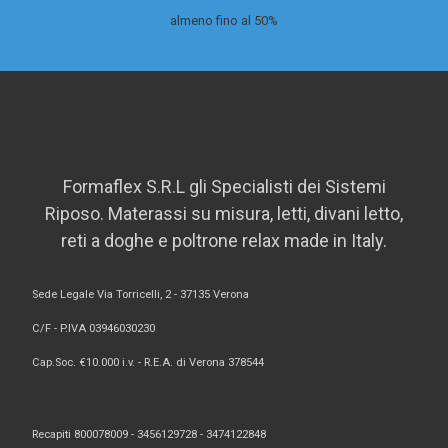
almeno fino al 50%
Formaflex S.R.L gli Specialisti dei Sistemi
Riposo. Materassi su misura, letti, divani letto,
reti a doghe e poltrone relax made in Italy.
Sede Legale Via Torricelli, 2 - 37135 Verona
C/F - P.IVA 03946030230
Cap.Soc. €10.000 i.v. - R.E.A. di Verona 378544
Recapiti 800078009 -
3456129728 -
3474122848