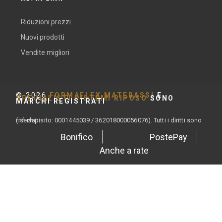
Riduzioni prezzi
Nuovi prodotti
Vendite migliori
©
2026
FORMAFLEX MATERASSI
E
SPECIALISTI SISTEMI RIPOSO
SONO
MARCHI REGISTRATI
(rif. depisito: 0001445039 / 362018000056076). Tutti i diritti sono riservati.
Bonifico
PostePay
Anche a rate