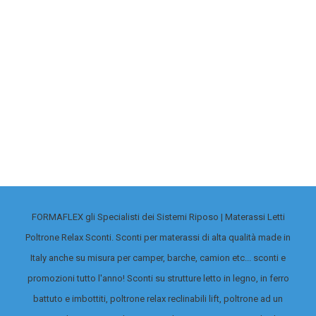
RICHIEDICI UN PREVENTIVO
Materasso ignifugo certificato Classe 1M
Materasso in Memory h 20 cm con rivestimento
Questo prodotto può essere confezionato in tut
FORMAFLEX gli Specialisti dei Sistemi Riposo | Materassi Letti
Poltrone Relax Sconti. Sconti per materassi di alta qualità made in
Italy anche su misura per camper, barche, camion etc... sconti e
promozioni tutto l'anno! Sconti su strutture letto in legno, in ferro
battuto e imbottiti, poltrone relax reclinabili lift, poltrone ad un