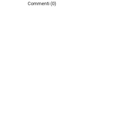
Commenti (0)
Il tuo apprezzamento per la
recensione non può essere
inviato
OK