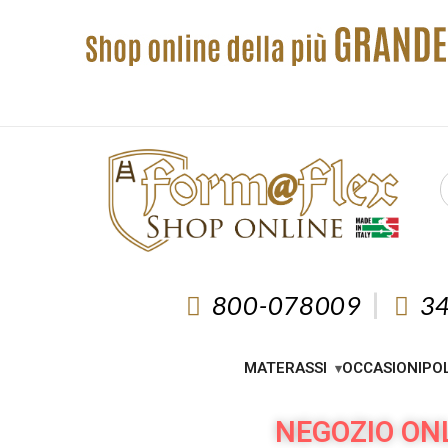
800-078009
3
MATERASSI
OCCASIONI
PO
NEGOZIO ONL