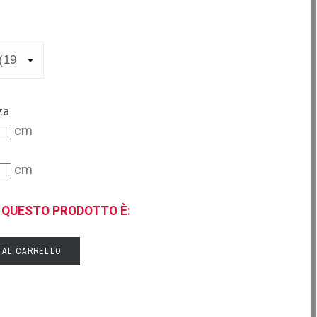
za
cm
cm
I QUESTO PRODOTTO È:
 AL CARRELLO