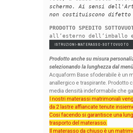
schermo. Ai sensi dell'Ar
non costituiscono difetto
PRODOTTO SPEDITO SOTTOVUO
all’esterno dell’imballo 
ISTRUZIONI-MATERASSO-SOTTOVUOTO
Prodotto anche su misura personaliz
selezionando la lunghezza dal menù a
Acquaform Base sfoderabile è un m
anallergico e traspirante. Prodotto
media densità indeformabile che gar
I nostri materassi matrimoniali veng
da 2 lastre affiancate tenute insiem
Cosi facendo si garantisce una lung
trasporto del materasso.
Il materasso da chiuso è un matrimon