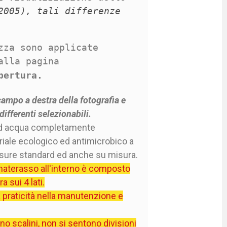
2005), tali differenze
zza sono applicate
alla pagina
pertura.
ampo a destra della fotografia e
ifferenti selezionabili.
 ad acqua completamente
riale ecologico ed antimicrobico a
misure standard ed anche su misura.
l materasso all'interno è composto
 sui 4 lati.
 praticità nella manutenzione e
o scalini, non si sentono divisioni