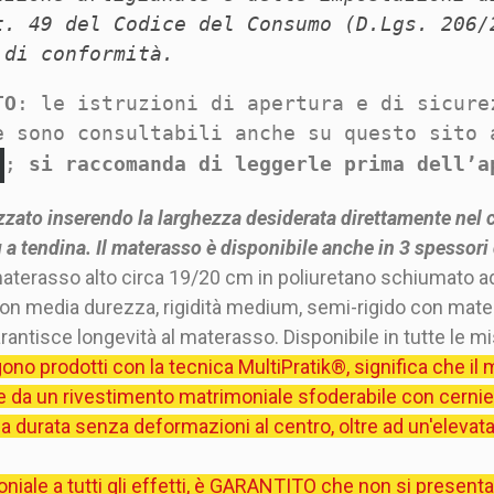
t. 49 del Codice del Consumo (D.Lgs. 206/
 di conformità.
TO
: le istruzioni di apertura e di sicure
e sono consultabili anche su questo sito 
;
si raccomanda di leggerle prima dell’a
zato inserendo la larghezza desiderata direttamente nel c
 tendina. Il materasso è disponibile anche in 3 spessori d
aterasso alto circa 19/20 cm in poliuretano schiumato
 con media durezza, rigidità medium, semi-rigido con mate
antisce longevità al materasso. Disponibile in tutte le 
ono prodotti con la tecnica MultiPratik®, significa che i
e da un rivestimento matrimoniale sfoderabile con cerniera
a durata senza deformazioni al centro, oltre ad un'elevata
iale a tutti gli effetti, è GARANTITO che non si presentan