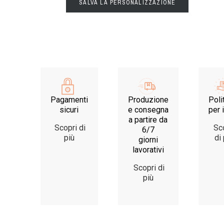
SALVA LA PERSONALIZZAZIONE
Pagamenti
Produzione
Poli
sicuri
e consegna
per i
a partire da
Scopri di
Sco
6/7
più
di 
giorni
lavorativi
Scopri di
più