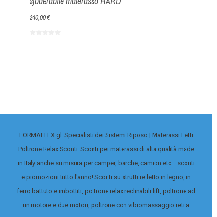
sfoderabile materasso HARD
media dure
240,00 €
220,00 €
FORMAFLEX gli Specialisti dei Sistemi Riposo | Materassi Letti
Poltrone Relax Sconti. Sconti per materassi di alta qualità made
in Italy anche su misura per camper, barche, camion etc... sconti
e promozioni tutto l'anno! Sconti su strutture letto in legno, in
ferro battuto e imbottiti, poltrone relax reclinabili lift, poltrone ad
un motore e due motori, poltrone con vibromassaggio reti a