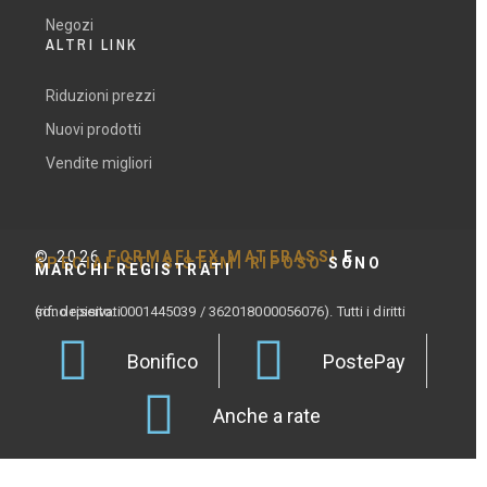
Negozi
ALTRI LINK
Riduzioni prezzi
Nuovi prodotti
Vendite migliori
©
2026
FORMAFLEX MATERASSI
E
SPECIALISTI SISTEMI RIPOSO
SONO
MARCHI REGISTRATI
(rif. depisito: 0001445039 / 362018000056076). Tutti i diritti sono riservati.
Bonifico
PostePay
Anche a rate